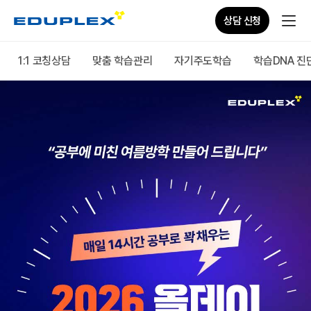
상담 신청
1:1 코칭상담
맞춤 학습관리
자기주도학습
학습DNA 진