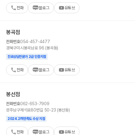
전화
블로그
유튜브
봉곡
점
전화번호
054-457-4477
경북
구미시
봉곡남로 96 (봉곡동)
진로상담전문가 2급 인증지점
전화
블로그
유튜브
봉선
점
전화번호
062-653-7909
광주
남구
제석로80번길 50-23 (봉선동)
2024 고객만족도 수상 지점
전화
블로그
유튜브