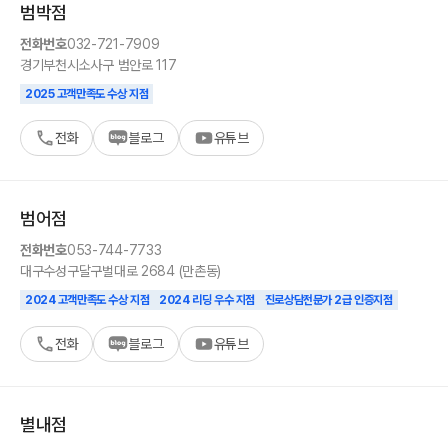
범박
점
전화번호
032-721-7909
경기
부천시
소사구 범안로 117
2025 고객만족도 수상 지점
전화
블로그
유튜브
범어
점
전화번호
053-744-7733
대구
수성구
달구벌대로 2684 (만촌동)
2024 고객만족도 수상 지점
2024 리딩 우수 지점
진로상담전문가 2급 인증지점
전화
블로그
유튜브
별내
점