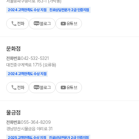
서울
송파구
송이로 163-1 (가락동)
2024 고객만족도 수상 지점
진로상담전문가 2급 인증지점
전화
블로그
유튜브
문화
점
전화번호
042-532-5321
대전
중구
계백로 1715 (오류동)
2024 고객만족도 수상 지점
전화
블로그
유튜브
물금
점
전화번호
055-364-8209
경남
양산시
물금읍 야리로 31
2025 고객만족도 수상 지점
진로상담전문가 2급 인증지점