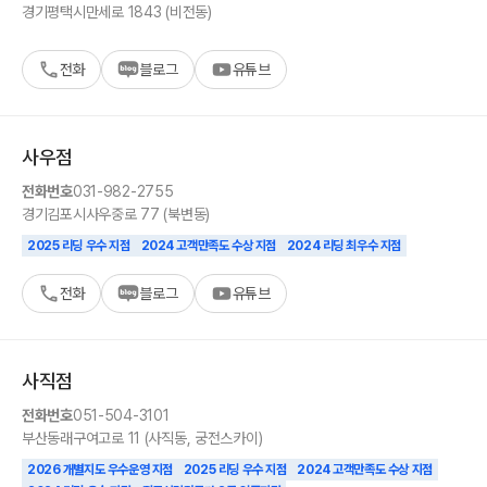
경기
평택시
만세로 1843 (비전동)
전화
블로그
유튜브
사우
점
전화번호
031-982-2755
경기
김포시
사우중로 77 (북변동)
2025 리딩 우수 지점
2024 고객만족도 수상 지점
2024 리딩 최우수 지점
전화
블로그
유튜브
사직
점
전화번호
051-504-3101
부산
동래구
여고로 11 (사직동, 궁전스카이)
2026 개별지도 우수운영 지점
2025 리딩 우수 지점
2024 고객만족도 수상 지점