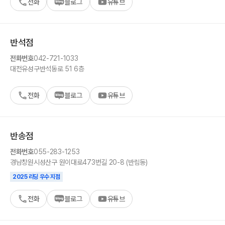
전화
블로그
유튜브
반석
점
전화번호
042-721-1033
대전
유성구
반석동로 51 6층
전화
블로그
유튜브
반송
점
전화번호
055-283-1253
경남
창원시
성산구 원이대로473번길 20-8 (반림동)
2025 리딩 우수 지점
전화
블로그
유튜브