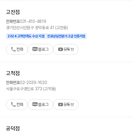
고잔
점
전화번호
031-410-4819
경기
안산시
단원구 광덕동로 41 (고잔동)
2024 고객만족도 수상 지점
진로상담전문가 2급 인증지점
전화
블로그
유튜브
고척
점
전화번호
02-2039-1620
서울
구로구
경인로 373 (고척동)
전화
블로그
유튜브
공덕
점