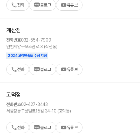
전화
블로그
유튜브
계산
점
전화번호
032-554-7909
인천
계양구
오조산로 3 (작전동)
2024 고객만족도 수상 지점
전화
블로그
유튜브
고덕
점
전화번호
02-427-3443
서울
강동구
상일로15길 34-10 (고덕동)
전화
블로그
유튜브