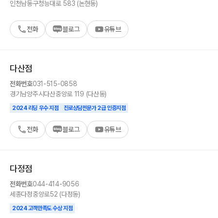
인천
남동구
청능대로 583 (논현동)
전화
블로그
유튜브
다산
점
전화번호
031-515-0858
경기
남양주시
다산중앙로 119 (다산동)
2024 리딩 우수 지점
진로상담전문가 2급 인증지점
전화
블로그
유튜브
다정
점
전화번호
044-414-9056
세종
다정중앙로
52 (다정동)
2024 고객만족도 수상 지점