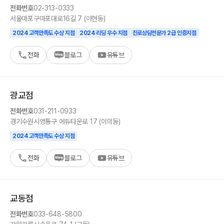
전화번호
02-313-0333
서울
마포구
마포대로16길 7 (아현동)
2024 고객만족도 수상 지점
2024 리딩 우수 지점
진로상담전문가 2급 인증지점
전화
블로그
유튜브
광교
점
전화번호
031-211-0933
경기
수원시
영통구 에듀타운로 17 (이의동)
2024 고객만족도 수상 지점
전화
블로그
유튜브
교동
점
전화번호
033-648-5800