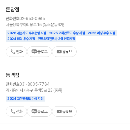
돈암
점
전화번호
02-953-0985
서울
성북구
아리랑로 15 (동소문동6가)
2026 개별지도 우수운영 지점
2025 고객만족도 수상 지점
2025 리딩 우수 지점
2024 리딩 우수 지점
진로상담전문가 2급 인증지점
전화
블로그
유튜브
동백
점
전화번호
031-8005-7784
경기
용인시
기흥구 동백5로 23 (중동)
2024 고객만족도 수상 지점
전화
블로그
유튜브