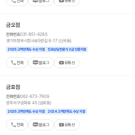
전화
블로그
유튜브
금오
점
전화번호
031-851-6285
경기
의정부시
청사로5번길 8-17 (신곡동)
2025 고객만족도 수상 지점
진로상담전문가 2급 인증지점
전화
블로그
유튜브
금호
점
전화번호
062-673-7909
광주
서구
금화로 45 (금호동)
2025 고객만족도 수상 지점
2024 고객만족도 수상 지점
전화
블로그
유튜브