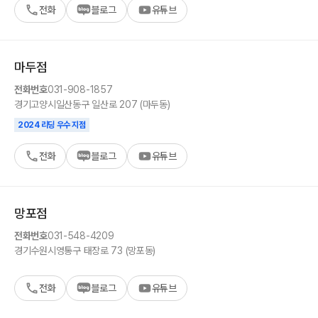
전화
블로그
유튜브
마두
점
전화번호
031-908-1857
경기
고양시
일산동구 일산로 207 (마두동)
2024 리딩 우수 지점
전화
블로그
유튜브
망포
점
전화번호
031-548-4209
경기
수원시
영통구 태장로 73 (망포동)
전화
블로그
유튜브