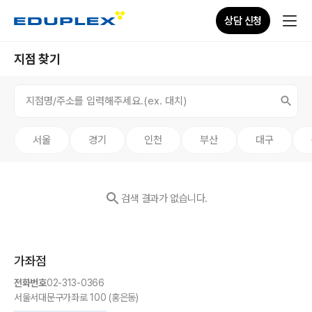
상담 신청
지점 찾기
서울
경기
인천
부산
대구
검색 결과가 없습니다.
가좌
점
전화번호
02-313-0366
서울
서대문구
가좌로 100 (홍은동)