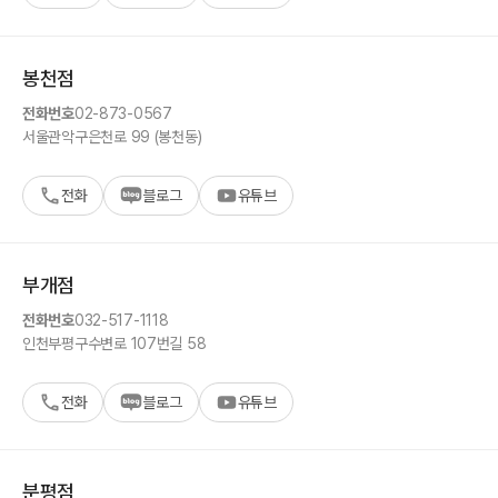
봉천
점
전화번호
02-873-0567
서울
관악구
은천로 99 (봉천동)
전화
블로그
유튜브
부개
점
전화번호
032-517-1118
인천
부평구
수변로 107번길 58
전화
블로그
유튜브
분평
점