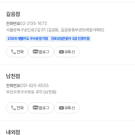
길음
점
전화번호
02-2135-1672
서울
성북구
숭인로2길 61 (길음동, 길음동동부센트레빌아파트)
2026 개별지도 우수운영 지점
진로상담전문가 2급 인증지점
전화
블로그
유튜브
남천
점
전화번호
051-625-6555
부산
수영구
수영로 410 (남천동)
전화
블로그
유튜브
내외
점