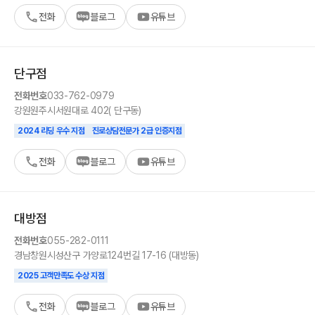
전화
블로그
유튜브
단구
점
전화번호
033-762-0979
강원
원주시
서원대로 402( 단구동)
2024 리딩 우수 지점
진로상담전문가 2급 인증지점
전화
블로그
유튜브
대방
점
전화번호
055-282-0111
경남
창원시
성산구 가양로124번길 17-16 (대방동)
2025 고객만족도 수상 지점
전화
블로그
유튜브