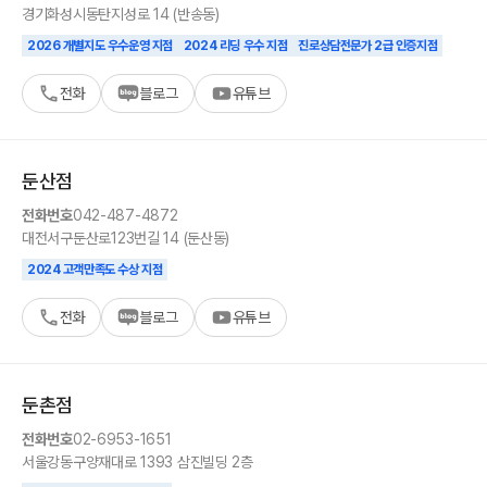
경기
화성시
동탄지성로 14 (반송동)
2026 개별지도 우수운영 지점
2024 리딩 우수 지점
진로상담전문가 2급 인증지점
전화
블로그
유튜브
둔산
점
전화번호
042-487-4872
대전
서구
둔산로123번길 14 (둔산동)
2024 고객만족도 수상 지점
전화
블로그
유튜브
둔촌
점
전화번호
02-6953-1651
서울
강동구
양재대로 1393 삼진빌딩 2층