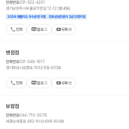
전화번호
031-522-4201
경기
남양주시
두물로11번길 12-12 (별내동)
2026 개별지도 우수운영 지점
진로상담전문가 2급 인증지점
전화
블로그
유튜브
병점
점
전화번호
031-548-1617
경기
화성시
효행로 1052 B동 603호
전화
블로그
유튜브
보람
점
전화번호
044-715-5578
세종
남세종로 462 위너스타워 404호