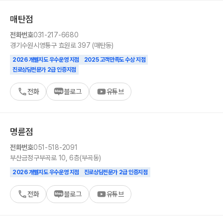
매탄
점
전화번호
031-217-6680
경기
수원시
영통구 효원로 397 (매탄동)
2026 개별지도 우수운영 지점
2025 고객만족도 수상 지점
진로상담전문가 2급 인증지점
전화
블로그
유튜브
명륜
점
전화번호
051-518-2091
부산
금정구
부곡로 10, 6층(부곡동)
2026 개별지도 우수운영 지점
진로상담전문가 2급 인증지점
전화
블로그
유튜브