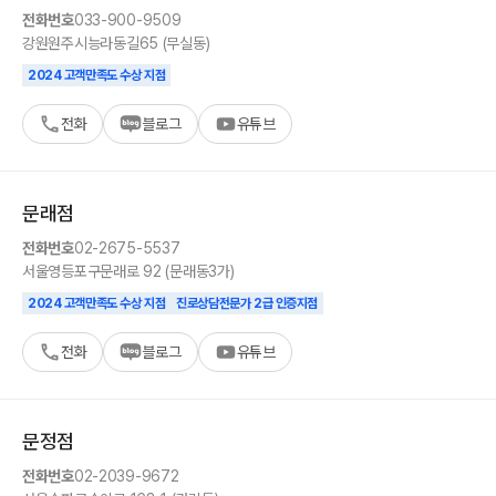
전화번호
033-900-9509
강원
원주시
능라동길65 (무실동)
2024 고객만족도 수상 지점
전화
블로그
유튜브
문래
점
전화번호
02-2675-5537
서울
영등포구
문래로 92 (문래동3가)
2024 고객만족도 수상 지점
진로상담전문가 2급 인증지점
전화
블로그
유튜브
문정
점
전화번호
02-2039-9672