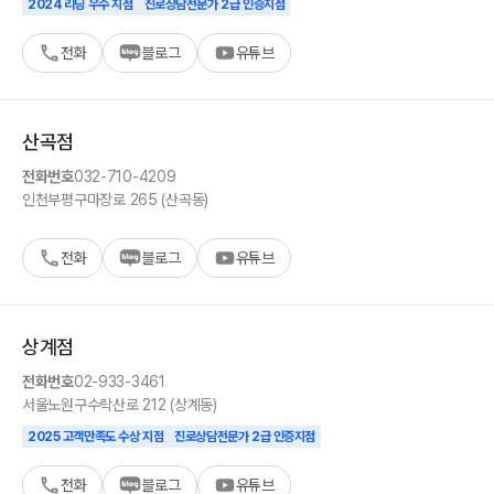
2024 리딩 우수 지점
진로상담전문가 2급 인증지점
전화
블로그
유튜브
산곡
점
전화번호
032-710-4209
인천
부평구
마장로 265 (산곡동)
전화
블로그
유튜브
상계
점
전화번호
02-933-3461
서울
노원구
수락산로 212 (상계동)
2025 고객만족도 수상 지점
진로상담전문가 2급 인증지점
전화
블로그
유튜브