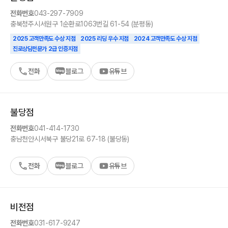
전화번호
043-297-7909
충북
청주시
서원구 1순환로1063번길 61-54 (분평동)
2025 고객만족도 수상 지점
2025 리딩 우수 지점
2024 고객만족도 수상 지점
진로상담전문가 2급 인증지점
전화
블로그
유튜브
불당
점
전화번호
041-414-1730
충남
천안시
서북구 불당21로 67-18 (불당동)
전화
블로그
유튜브
비전
점
전화번호
031-617-9247