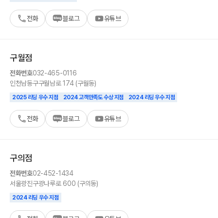
전화
블로그
유튜브
구월
점
전화번호
032-465-0116
인천
남동구
구월남로 174 (구월동)
2025 리딩 우수 지점
2024 고객만족도 수상 지점
2024 리딩 우수 지점
전화
블로그
유튜브
구의
점
전화번호
02-452-1434
서울
광진구
광나루로 600 (구의동)
2024 리딩 우수 지점