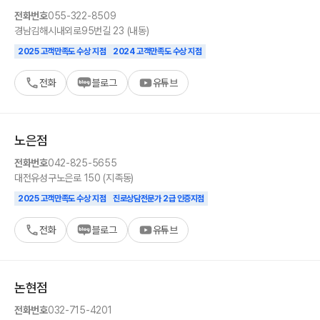
전화번호
055-322-8509
경남
김해시
내외로95번길 23 (내동)
2025 고객만족도 수상 지점
2024 고객만족도 수상 지점
전화
블로그
유튜브
노은
점
전화번호
042-825-5655
대전
유성구
노은로 150 (지족동)
2025 고객만족도 수상 지점
진로상담전문가 2급 인증지점
전화
블로그
유튜브
논현
점
전화번호
032-715-4201