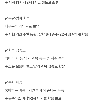
→저녁 11시~12시 1시간 정도로 조절
✔️주말·방학 학습
대부분을 게임으로 보냄
→시험 기간 주말 등원, 방학 중 13시~22시 성실하게 학습
‍✔️학습 집중도
영어·역사 등 암기 과목 공부 중 자주 졸음
→조는 모습이 줄고 암기 과목 집중도 향상
‍✔️수학 학습
좋아하는 과목이지만 체계적 준비는 부족
→공수1·2, 미적1·2까지 기반 학습 완료