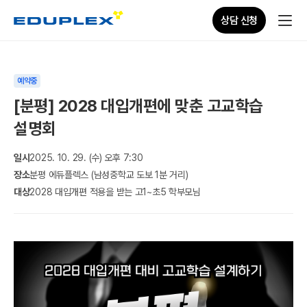
상담 신청
예약중
[분평] 2028 대입개편에 맞춘 고교학습
설명회
일시
2025. 10. 29. (수) 오후 7:30
장소
분평 에듀플렉스 (남성중학교 도보 1분 거리)
대상
2028 대입개편 적용을 받는 고1~초5 학부모님